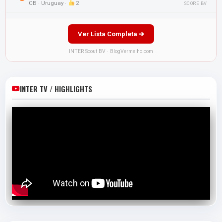
CB · Uruguay ·
2
SCORE BV
Ver Lista Completa ➔
INTER Scout BV · BlogVermelho.com
INTER TV / HIGHLIGHTS