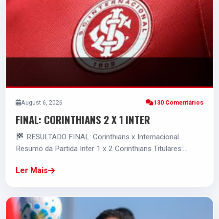
MATHEUS CUNHA
G
5.0
BRUNO GOMES
D
August 6, 2026
130 Comentários
FINAL: CORINTHIANS 2 X 1 INTER
5.0
RESULTADO FINAL: Corinthians x Internacional
Resumo da Partida Inter 1 x 2 Corinthians Titulares:…
GABRIEL MERCADO
Ler Mais
D
VOTAR
5.0