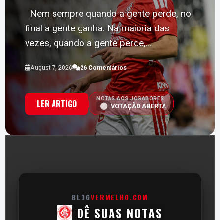
Nem sempre quando a gente perde, no
final a gente ganha. Na maioria das
vezes, quando a gente perde,…
August 7, 2026
26 Comentários
NOTAS AOS JOGADORES
LER ARTIGO
VOTAÇÃO ABERTA
BLOG
VERMELHO.COM
DÊ SUAS NOTAS