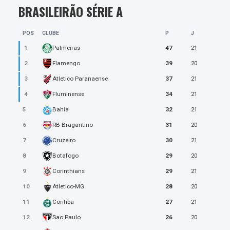
BRASILEIRÃO SÉRIE A
POS
CLUBE
P
J
1
47
21
Palmeiras
2
39
20
Flamengo
3
37
21
Atletico Paranaense
4
34
21
Fluminense
5
32
21
Bahia
6
31
20
RB Bragantino
7
30
21
Cruzeiro
8
29
20
Botafogo
9
29
21
Corinthians
10
28
20
Atletico-MG
11
27
21
Coritiba
12
26
20
Sao Paulo