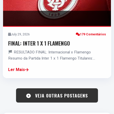
5.0
ALEXANDRO BERNABEI
July 29, 2026
179 Comentários
F
FINAL: INTER 1 X 1 FLAMENGO
RESULTADO FINAL: Internacional x Flamengo
5.0
Resumo da Partida Inter 1 x 1 Flamengo Titulares:…
Ler Mais
ALAN PATRICK
F
VEJA OUTRAS POSTAGENS
5.0