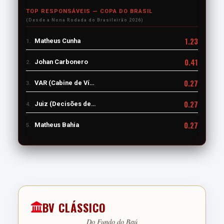
TOP RESPONSÁVEIS — COPA DO BRASIL
(Desde a Nona Rodada do Brasileirão 2026)
1.23
Matheus Cunha
1.
0.41
Johan Carbonero
2.
0.27
VAR (Cabine de Vídeo)
3.
0.27
Juiz (Decisões de Campo)
4.
0.27
Matheus Bahia
5.
BV CLÁSSICO
Do Fundo do Baú