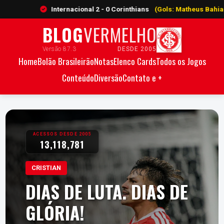
Internacional 2 - 0 Corinthians
(Gols: Matheus Bahia 61', Alan Pat
BLOG
VERMELHO
Versão 87.3
DESDE 2005
Home
Bolão Brasileirão
Notas
Elenco Cards
Todos os Jogos
Conteúdo
Diversão
Contato e +
ACESSOS DESDE 2005
13,118,781
CRISTIAN
DIAS DE LUTA. DIAS DE
GLÓRIA!