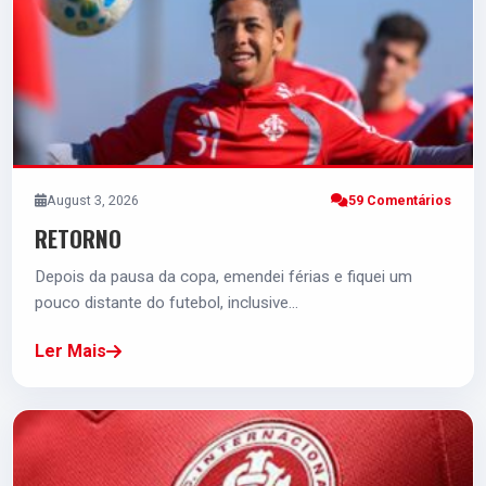
GUILLERMO MARIPÁN
D
5.0
August 3, 2026
59 Comentários
VITINHO
RETORNO
M
Depois da pausa da copa, emendei férias e fiquei um
pouco distante do futebol, inclusive…
5.0
Ler Mais
BRUNO HENRIQUE
M