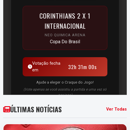
CORINTHIANS 2 X 1
INTERNACIONAL
NEO QUIMICA ARENA
Copa Do Brasil
Votação fecha
32h 30m 59s
em
Ajude a eleger o Craque do Jogo!
(Vote apenas se você assistiu a partida e uma vez só
por jogo)
ÚLTIMAS NOTÍCIAS
Ver Todas
TITULARES