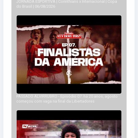
JORNADA ESPORTIVA | Corinthians x Internacional | Copa
do Brasil | 06/08/2026
TREINADOR
PAULO PEZZOLANO
Professor Colorista
5.0
ARBITRAGEM & VAR
PASSADO ALVIRRUBRO - Episódio 07: há 20 anos, agosto
começou com vaga na final da Libertadores
A DEFINIR
Árbitro Principal