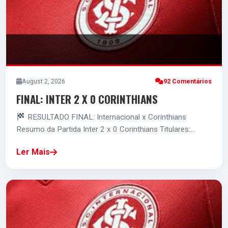
5.0
PAULINHO PAULA
M
August 2, 2026
92 Comentários
5.0
FINAL: INTER 2 X 0 CORINTHIANS
RESULTADO FINAL: Internacional x Corinthians
MATHEUS BAHIA
Resumo da Partida Inter 2 x 0 Corinthians Titulares:…
M
Ler Mais
5.0
JOHAN CARBONERO
F