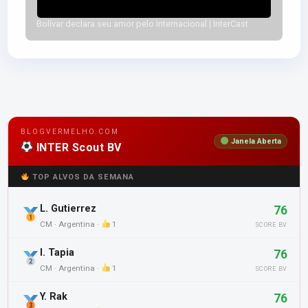
Bolívar declara seu amor pelo Internacional | InterCast
BLOGVERMELHO.COM
Janela Aberta
INTER Scout BV
TOP ALVOS DA SEMANA
L. Gutierrez
76
CM · Argentina ·
1
SCORE BV
I. Tapia
76
CM · Argentina ·
1
SCORE BV
Y. Rak
76