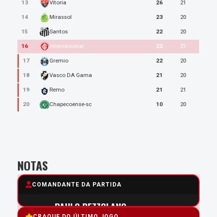
13
26
21
Vitoria
14
23
20
Mirassol
15
22
20
Santos
16
22
21
Internacional
17
22
20
Gremio
18
21
20
Vasco DA Gama
19
21
21
Remo
20
10
20
Chapecoense-sc
NOTAS
COMANDANTE DA PARTIDA
PAULO PEZZOLANO
CRAQUE DO ÚLTIMO JOGO