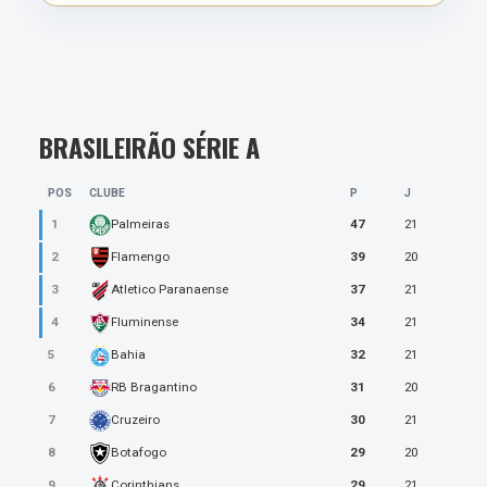
BRASILEIRÃO SÉRIE A
POS
CLUBE
P
J
1
47
21
Palmeiras
2
39
20
Flamengo
3
37
21
Atletico Paranaense
4
34
21
Fluminense
5
32
21
Bahia
6
31
20
RB Bragantino
7
30
21
Cruzeiro
8
29
20
Botafogo
9
29
21
Corinthians