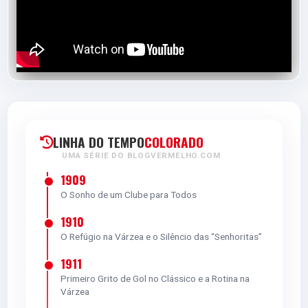
LINHA DO TEMPO
COLORADO
UMA SÉRIE DO BLOGVERMELHO.COM
1909
O Sonho de um Clube para Todos
1910
O Refúgio na Várzea e o Silêncio das “Senhoritas”
1911
Primeiro Grito de Gol no Clássico e a Rotina na
Várzea