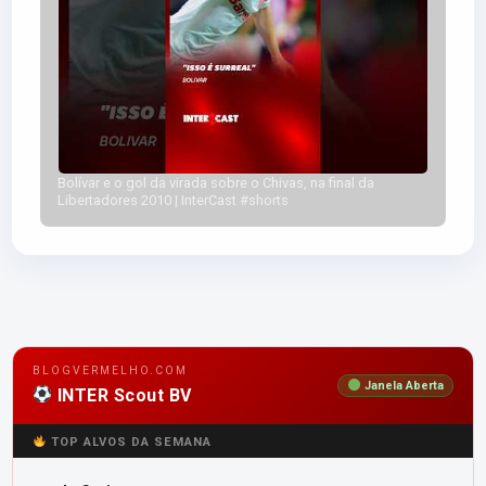
Bolívar e o gol da virada sobre o Chivas, na final da
Libertadores 2010 | InterCast #shorts
BLOGVERMELHO.COM
Janela Aberta
INTER Scout BV
TOP ALVOS DA SEMANA