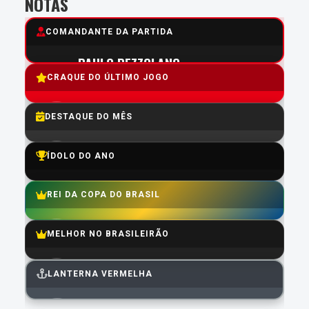
NOTAS
COMANDANTE DA PARTIDA
PAULO PEZZOLANO
CRAQUE DO ÚLTIMO JOGO
7.0
Média do Último jogo:
4.8
Média do Ano:
GABRIEL MERCADO
DESTAQUE DO MÊS
7.8
Média:
GABRIEL MERCADO
ÍDOLO DO ANO
7.8
Média:
MATHEUS CUNHA
REI DA COPA DO BRASIL
6.7
Média:
GUILLERMO MARIPÁN
MELHOR NO BRASILEIRÃO
7.5
Média:
MATHEUS CUNHA
LANTERNA VERMELHA
6.6
Média:
ALAN PATRICK