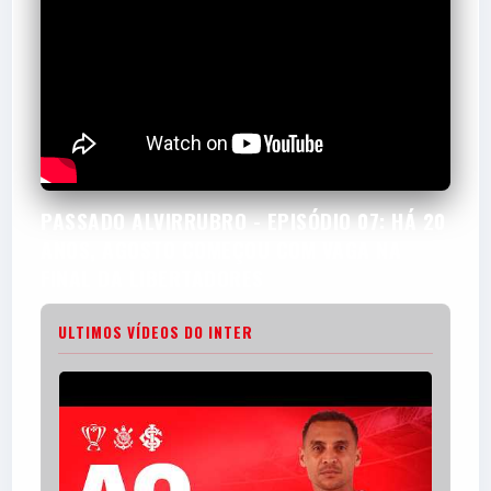
PASSADO ALVIRRUBRO - EPISÓDIO 07: HÁ 20
ANOS, AGOSTO COMEÇOU COM VAGA NA
FINAL DA LIBERTADORES
ULTIMOS VÍDEOS DO INTER