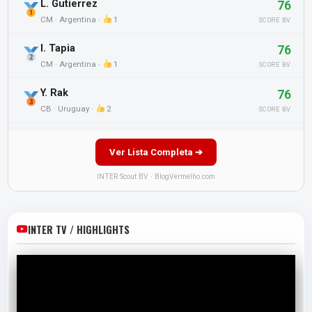
L. Gutierrez
76
CM · Argentina ·
1
SCORE BV
I. Tapia
76
CM · Argentina ·
1
SCORE BV
Y. Rak
76
CB · Uruguay ·
2
SCORE BV
Ver Lista Completa ➔
INTER Scout BV · BlogVermelho.com
INTER TV / HIGHLIGHTS