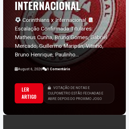
INTERNACIONAL
Corinthians x Internacional
Escalação Confirmada Titulares:
Matheus Cunha, Bruno Gomes, Gabriel
Mercado, Guillermo Maripán, Vitinho,
Bruno Henrique, Paulinho…
August 6, 2026
1 Comentário
VOTAÇÃO DE NOTAS E
LER
CULPOMETRO ESTÃO FECHADAS E
ARTIGO
ABRE DEPOIS DO PROXIMO JOGO