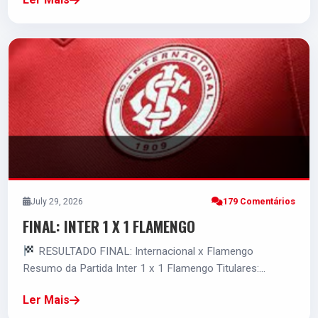
4.8
Juninho
12 VOTOS
4.8
4.8
Paulinho Paula
12 VOTOS
4.8
4.3
Alerrandro
12 VOTOS
4.3
July 29, 2026
179 Comentários
FINAL: INTER 1 X 1 FLAMENGO
RESULTADO FINAL: Internacional x Flamengo
Resumo da Partida Inter 1 x 1 Flamengo Titulares:…
Ler Mais