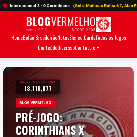
acional 2 - 0 Corinthians
(Gols: Matheus Bahia 61', Alan Patrick 67')
BLOG
VERMELHO
Versão 87.3
DESDE 2005
Home
Bolão Brasileirão
Notas
Elenco Cards
Todos os Jogos
Conteúdo
Diversão
Contato e +
ACESSOS DESDE 2005
13,118,077
BLOG VERMELHO
PRÉ-JOGO:
CORINTHIANS X