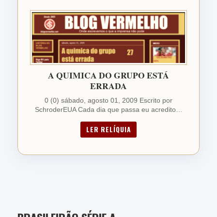
ALEXANDRO
BERNABEI
D
• Entrou aos 62'
A QUIMICA DO GRUPO ESTÁ
5.0
ERRADA
0 (0) sábado, agosto 01, 2009 Escrito por
PAULINHO PAULA
SchroderEUA Cada dia que passa eu acredito…
M
• Entrou aos 62'
LER RELÍQUIA
5.0
VICTOR GABRIEL
D
• Entrou aos 69'