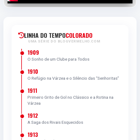
5.0
LINHA DO TEMPO
COLORADO
BRUNO GOMES
UMA SÉRIE DO BLOGVERMELHO.COM
D
1909
O Sonho de um Clube para Todos
1910
5.0
O Refúgio na Várzea e o Silêncio das “Senhoritas”
GABRIEL MERCADO
1911
Primeiro Grito de Gol no Clássico e a Rotina na
D
Várzea
VOTAR
1912
A Saga dos Rivais Esquecidos
5.0
1913