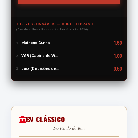
5.0
RAFAEL BORRÉ
TOP RESPONSÁVEIS — COPA DO BRASIL
F
(Desde a Nona Rodada do Brasileirão 2026)
1.50
Matheus Cunha
1.
5.0
1.00
VAR (Cabine de Vídeo)
2.
0.50
Juiz (Decisões de Campo)
JOHAN CARBONERO
3.
F
5.0
BV CLÁSSICO
Do Fundo do Baú
SUPLENTES