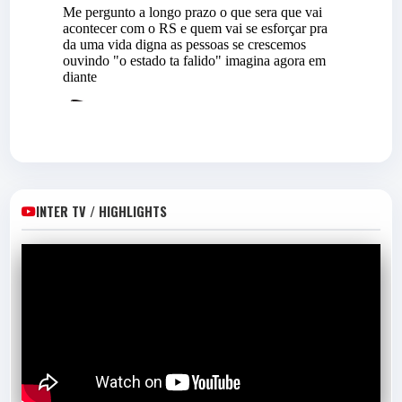
DÊ SUAS NOTAS
INTERNACIONAL 2 X 0
CHAPECOENSE-SC
ESTÁDIO BEIRA-RIO
Ajude a eleger o Craque do Jogo!
INTER TV / HIGHLIGHTS
(Vote apenas se você assistiu a partida e uma
vez só por jogo por favor)
TITULARES
SERGIO ROCHET
G