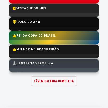
4.8
Média do Ano:
GABRIEL MERCADO
DESTAQUE DO MÊS
7.8
Média:
GABRIEL MERCADO
ÍDOLO DO ANO
7.8
Média:
MATHEUS CUNHA
REI DA COPA DO BRASIL
6.7
Média:
GUILLERMO MARIPÁN
MELHOR NO BRASILEIRÃO
7.5
Média:
MATHEUS CUNHA
LANTERNA VERMELHA
6.6
Média:
ALAN PATRICK
VER GALERIA COMPLETA
3.9
Média: