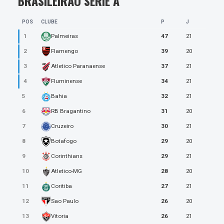
BRASILEIRÃO SÉRIE A
5.0
POS
CLUBE
P
J
1
47
21
Palmeiras
THIAGO MAIA
2
39
20
Flamengo
M
• Entrou aos 83'
3
37
21
Atletico Paranaense
4
34
21
Fluminense
5.0
5
32
21
Bahia
6
31
20
RB Bragantino
ALERRANDRO
7
30
21
Cruzeiro
F
• Entrou aos 83'
8
29
20
Botafogo
9
29
21
Corinthians
10
28
20
Atletico-MG
5.0
11
27
21
Coritiba
12
26
20
Sao Paulo
13
26
21
Vitoria
TREINADOR