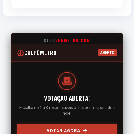
RODRIGO VILLAGRA
M
BLOG
VERMELHO.COM
5.0
CULPÔMETRO
ABERTO
ALAN PATRICK
M
5.0
VOTAÇÃO ABERTA!
Escolha de 1 a 3 responsáveis pelos pontos perdidos
MATHEUS BAHIA
hoje.
M
VOTAR AGORA