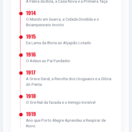
FÉLIX TORRES
A Febre da Bola, a Casa Nova e a Primeira Taça
D
1914
O Mundo em Guerra, a Cidade Dividida e o
Bicampeonato Invicto
5.0
1915
Da Lama da Ilhota ao Alçapão Lotado
VITINHO
1916
M
O Adeus ao Pai Fundador
1917
A Greve Geral, a Revolta dos Uruguaios e a Glória
5.0
do Penta
1918
BRUNO HENRIQUE
O Gre-Nal da facada e o Inimigo Invisível
M
1919
Ano que Porto Alegre Aprendeu a Respirar de
Novo
5.0