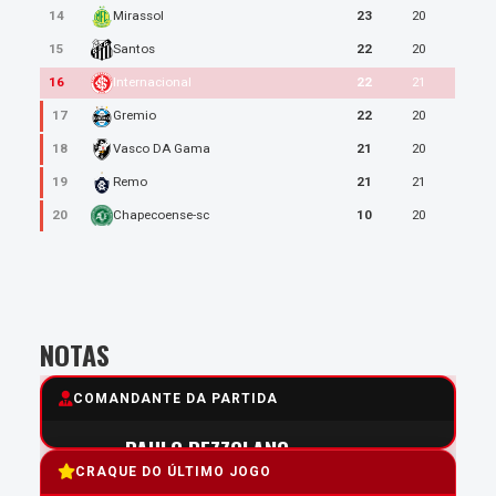
14
23
20
Mirassol
15
22
20
Santos
PAULO PEZZOLANO
16
22
21
Internacional
Professor Colorista
17
22
20
Gremio
18
21
20
Vasco DA Gama
5.0
19
21
21
Remo
20
10
20
Chapecoense-sc
NOTAS
COMANDANTE DA PARTIDA
PAULO PEZZOLANO
CRAQUE DO ÚLTIMO JOGO
7.0
Média do Último jogo: