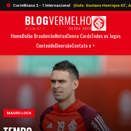
orinthians 2 - 1 Internacional
(Gols: Gustavo Henrique 43', A. Bernabe
BLOG
VERMELHO
Versão 87.3
DESDE 2005
Home
Bolão Brasileirão
Notas
Elenco Cards
Todos os Jogos
Conteúdo
Diversão
Contato e +
MAURO LOCH