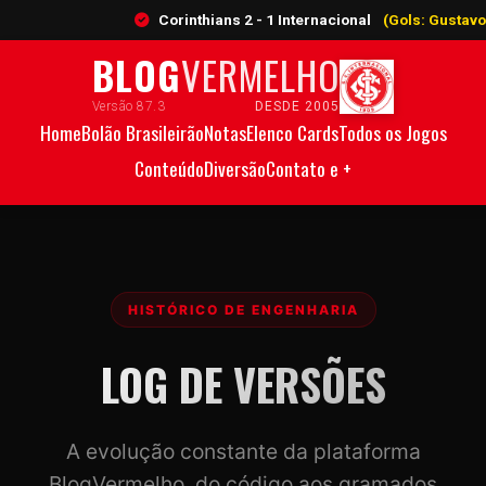
Corinthians 2 - 1 Internacional
(Gols: Gustavo Henrique 4
BLOG
VERMELHO
Versão 87.3
DESDE 2005
Home
Bolão Brasileirão
Notas
Elenco Cards
Todos os Jogos
Conteúdo
Diversão
Contato e +
HISTÓRICO DE ENGENHARIA
LOG DE VERSÕES
A evolução constante da plataforma
BlogVermelho, do código aos gramados