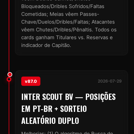
Bloqueados/Dribles Sofridos/Faltas
Cometidas; Meias vêem Passes-
Chave/Duelos/Dribles/Faltas; Atacantes
vêem Chutes/Dribles/Pênaltis. Todos os
cards ganham Titulares vs. Reservas e
indicador de Capitão.
v87.0
2026-07-29
INTER SCOUT BV — POSIÇÕES
EM PT-BR + SORTEIO
ALEATÓRIO DUPLO
Melhorias: (1) O algoritmo de Busca de