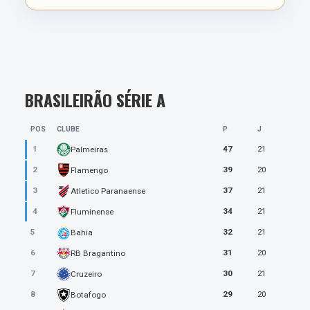
VICTOR GABRIEL
D
• Entrou aos 69'
5.0
BRASILEIRÃO SÉRIE A
THIAGO MAIA
POS
CLUBE
P
J
M
• Entrou aos 83'
1
47
21
Palmeiras
2
39
20
Flamengo
5.0
3
37
21
Atletico Paranaense
4
34
21
Fluminense
ALERRANDRO
5
32
21
Bahia
F
• Entrou aos 83'
6
31
20
RB Bragantino
7
30
21
Cruzeiro
8
29
20
Botafogo
5.0