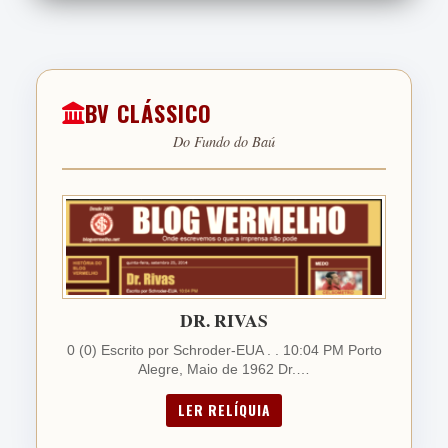
SUPLENTES
BV CLÁSSICO
ALEXANDRO
Do Fundo do Baú
BERNABEI
D
• Entrou aos 62'
5.0
PAULINHO PAULA
DR. RIVAS
M
• Entrou aos 62'
0 (0) Escrito por Schroder-EUA . . 10:04 PM Porto
Alegre, Maio de 1962 Dr.…
5.0
LER RELÍQUIA