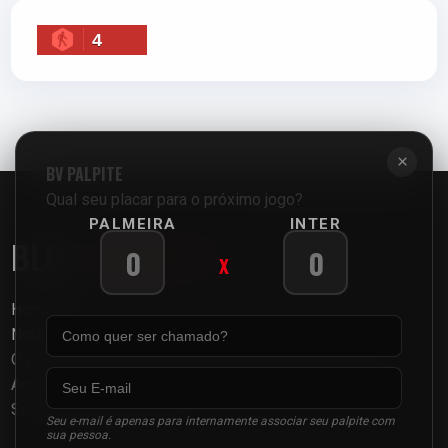
4
×
BV
PALPITE
Qual seu placar para o próximo jogo?
PALMEIRA
INTER
BLOG
VERMELHO
X
Home
Notas
O portal independente feito de torcedor para torcedor.
Acompanhe as últimas notícias, análises e a paixão pelo
Sport Club Internacional.
Seu e-mail é apenas para internamente associar seu palpite com
sua pessoa.