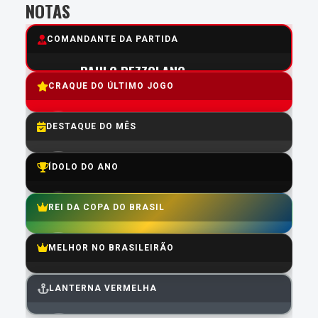
NOTAS
COMANDANTE DA PARTIDA
PAULO PEZZOLANO
CRAQUE DO ÚLTIMO JOGO
6.6
Média do Último jogo:
4.9
Média do Ano:
ALEXANDRO BERNABEI
DESTAQUE DO MÊS
8.5
Média:
GABRIEL MERCADO
ÍDOLO DO ANO
7.6
Média:
ALEXANDRO BERNABEI
REI DA COPA DO BRASIL
6.7
Média:
GUILLERMO MARIPÁN
MELHOR NO BRASILEIRÃO
7.5
Média:
MATHEUS CUNHA
LANTERNA VERMELHA
6.6
Média: