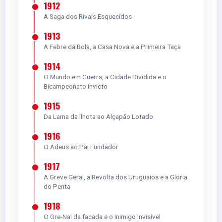
VOTAR
1912
A Saga dos Rivais Esquecidos
5.0
1913
FÉLIX TORRES
A Febre da Bola, a Casa Nova e a Primeira Taça
D
1914
O Mundo em Guerra, a Cidade Dividida e o
Bicampeonato Invicto
5.0
1915
Da Lama da Ilhota ao Alçapão Lotado
VITINHO
1916
M
O Adeus ao Pai Fundador
1917
A Greve Geral, a Revolta dos Uruguaios e a Glória
5.0
do Penta
1918
BRUNO HENRIQUE
O Gre-Nal da facada e o Inimigo Invisível
M