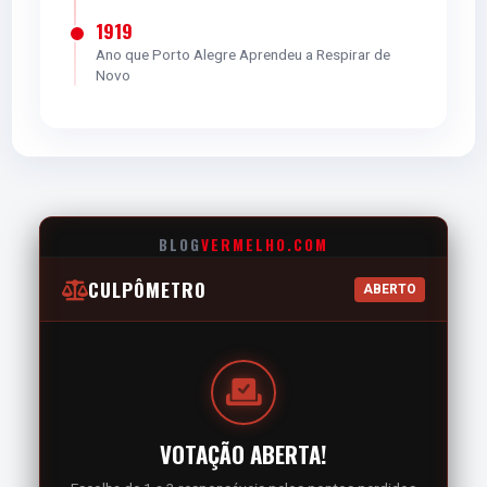
1919
Ano que Porto Alegre Aprendeu a Respirar de
Novo
5.0
RODRIGO VILLAGRA
M
BLOG
VERMELHO.COM
5.0
CULPÔMETRO
ABERTO
ALAN PATRICK
M
5.0
VOTAÇÃO ABERTA!