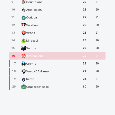
9
29
21
Corinthians
10
28
20
Atletico-MG
11
27
21
Coritiba
TREINADOR
12
26
20
Sao Paulo
13
26
21
Vitoria
PAULO PEZZOLANO
14
23
20
Mirassol
Professor Colorista
15
22
20
Santos
16
22
21
Internacional
17
22
20
Gremio
5.0
18
21
20
Vasco DA Gama
19
21
21
Remo
20
10
20
Chapecoense-sc