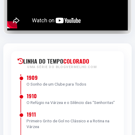
TITULARES
SERGIO ROCHET
G
5.0
LINHA DO TEMPO
COLORADO
BRUNO GOMES
UMA SÉRIE DO BLOGVERMELHO.COM
D
1909
O Sonho de um Clube para Todos
1910
5.0
O Refúgio na Várzea e o Silêncio das “Senhoritas”
GABRIEL MERCADO
1911
Primeiro Grito de Gol no Clássico e a Rotina na
D
Várzea