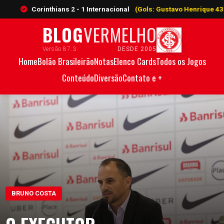
orinthians 2 - 1 Internacional
(Gols: Gustavo Henrique 43', A. Bernab
BLOG
VERMELHO
Versão 87.3
DESDE 2005
Home
Bolão Brasileirão
Notas
Elenco Cards
Todos os Jogos
Conteúdo
Diversão
Contato e +
BRUNO COSTA