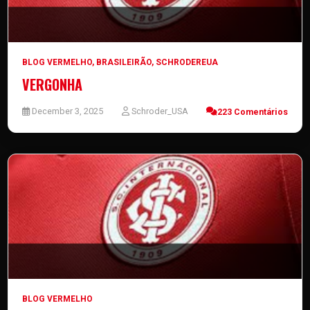
BLOG VERMELHO
,
BRASILEIRÃO
,
SCHRODEREUA
VERGONHA
December 3, 2025
Schroder_USA
223 Comentários
BLOG VERMELHO