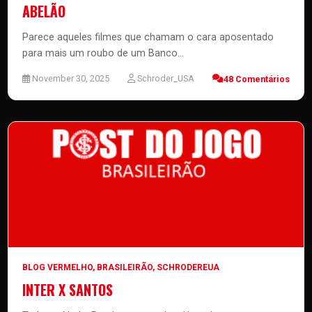
ABELÃO
Parece aqueles filmes que chamam o cara aposentado
para mais um roubo de um Banco...
November 30, 2025
Schroder_USA
48 Comentários
BLOG VERMELHO
,
BRASILEIRÃO
,
SCHRODEREUA
INTER X SANTOS