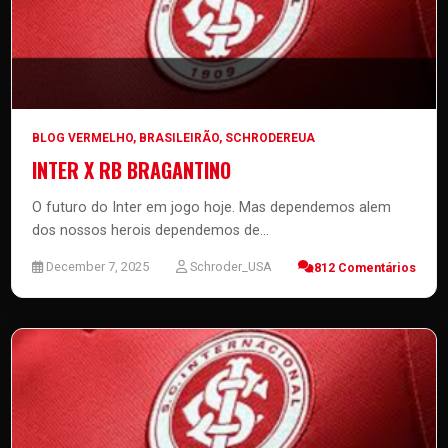
BLOG VERMELHO
,
BRASILEIRÃO
,
SCHRODEREUA
INTER X RB BRAGANTINO
O futuro do Inter em jogo hoje. Mas dependemos alem
dos nossos herois dependemos de...
December 7, 2025
Schroder_USA
812 Comentários