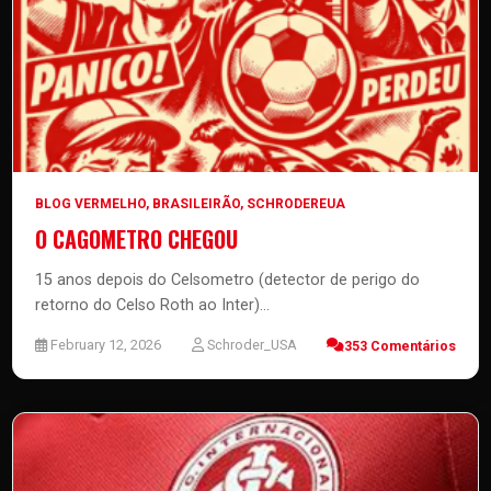
BLOG VERMELHO
,
BRASILEIRÃO
,
SCHRODEREUA
O CAGOMETRO CHEGOU
15 anos depois do Celsometro (detector de perigo do
retorno do Celso Roth ao Inter)...
February 12, 2026
Schroder_USA
353 Comentários