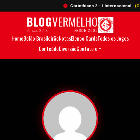
Corinthians 2 - 1 Internacional
(Gols: 
BLOG
VERMELHO
Versão 87.3
DESDE 2005
Home
Bolão Brasileirão
Notas
Elenco Cards
Todos os Jogos
Conteúdo
Diversão
Contato e +