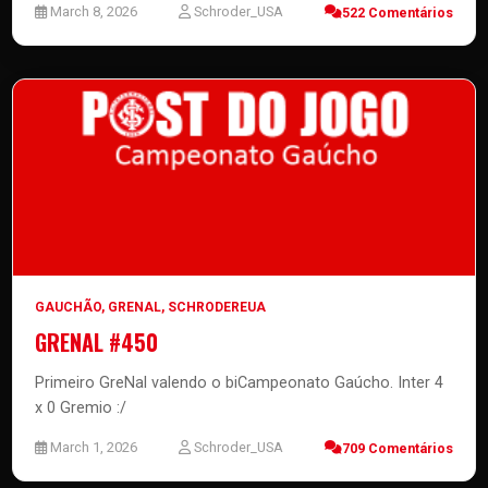
March 8, 2026
Schroder_USA
522 Comentários
GAUCHÃO
,
GRENAL
,
SCHRODEREUA
GRENAL #450
Primeiro GreNal valendo o biCampeonato Gaúcho. Inter 4
x 0 Gremio :/
March 1, 2026
Schroder_USA
709 Comentários