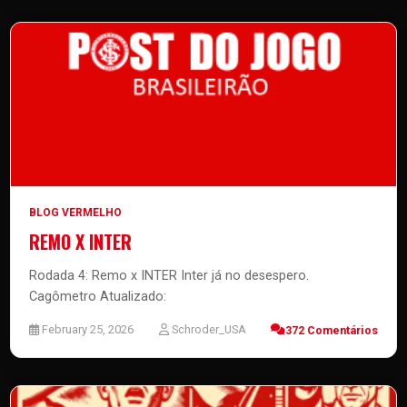
BLOG VERMELHO
REMO X INTER
Rodada 4: Remo x INTER Inter já no desespero.
Cagômetro Atualizado:
February 25, 2026
Schroder_USA
372 Comentários