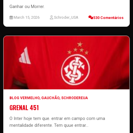
Ganhar ou Morrer.
March 15, 2026
Schroder_USA
530 Comentários
BLOG VERMELHO
,
GAUCHÃO
,
SCHRODEREUA
GRENAL 451
O Inter hoje tem que. entrar em campo com uma
mentalidade diferente. Tem quue entrar...