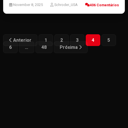
November 8, 2025
Schroder_USA
406 Comentários
POSTS
Anterior
1
2
3
4
5
6
…
48
Próxima
PAGINATION