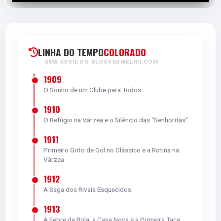
LINHA DO TEMPO
COLORADO
UMA SÉRIE DO BLOGVERMELHO.COM
1909
O Sonho de um Clube para Todos
1910
O Refúgio na Várzea e o Silêncio das “Senhoritas”
1911
Primeiro Grito de Gol no Clássico e a Rotina na
Várzea
1912
A Saga dos Rivais Esquecidos
1913
A Febre da Bola, a Casa Nova e a Primeira Taça