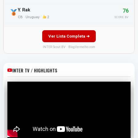
Y. Rak
76
CB · Uruguay ·
2
SCORE BV
Ver Lista Completa ➔
INTER Scout BV · BlogVermelho.com
INTER TV / HIGHLIGHTS