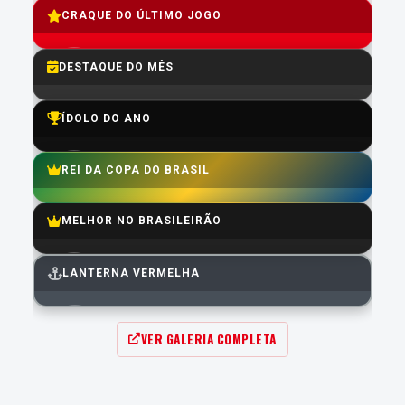
CRAQUE DO ÚLTIMO JOGO
7.0
Média do Último jogo:
4.8
Média do Ano:
GABRIEL MERCADO
DESTAQUE DO MÊS
7.8
Média:
GABRIEL MERCADO
ÍDOLO DO ANO
7.8
Média:
MATHEUS CUNHA
REI DA COPA DO BRASIL
6.7
Média:
GUILLERMO MARIPÁN
MELHOR NO BRASILEIRÃO
7.5
Média:
MATHEUS CUNHA
LANTERNA VERMELHA
6.6
Média:
ALAN PATRICK
VER GALERIA COMPLETA
3.9
Média: