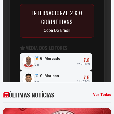
INTERNACIONAL 2 X 0
CORINTHIANS
Copa Do Brasil
MÉDIA DOS LEITORES
7.8
G. Mercado
12 VOTOS
7.8
7.5
G. Maripan
12 VOTOS
7.5
ÚLTIMAS NOTÍCIAS
7.3
R. Villagra
Ver Todas
12 VOTOS
7.3
7.1
Matheus Bahia