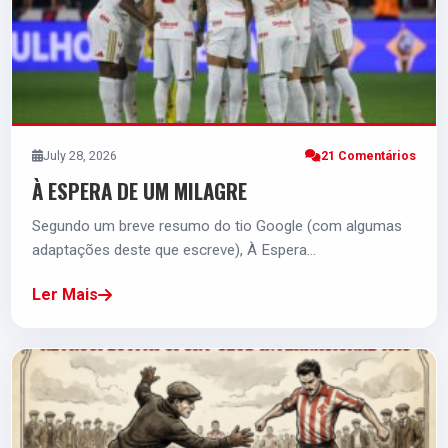
4.8
4.3
Alerrandro
12 VOTOS
4.3
July 28, 2026
21 Comentários
À ESPERA DE UM MILAGRE
Segundo um breve resumo do tio Google (com algumas
adaptações deste que escreve), À Espera…
Ler Mais