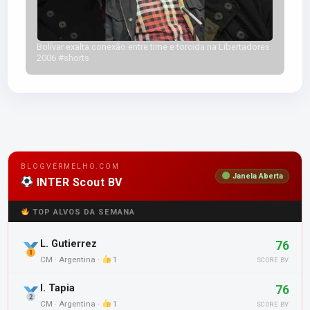
Bolívar exalta conexão entre time e torcida na Libertadores
2006 #shorts
BLOGVERMELHO.COM
Janela Aberta
INTER Scout BV
TOP ALVOS DA SEMANA
L. Gutierrez
76
CM · Argentina ·
1
SCORE BV
I. Tapia
76
CM · Argentina ·
1
SCORE BV