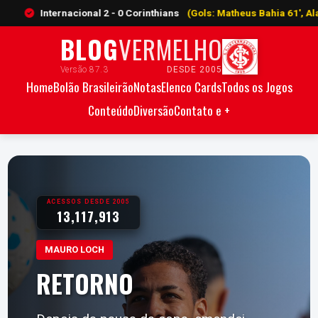
nternacional 2 - 0 Corinthians
(Gols: Matheus Bahia 61', Alan Patrick 
BLOG
VERMELHO
Versão 87.3
DESDE 2005
Home
Bolão Brasileirão
Notas
Elenco Cards
Todos os Jogos
Conteúdo
Diversão
Contato e +
ACESSOS DESDE 2005
13,117,913
MAURO LOCH
RETORNO