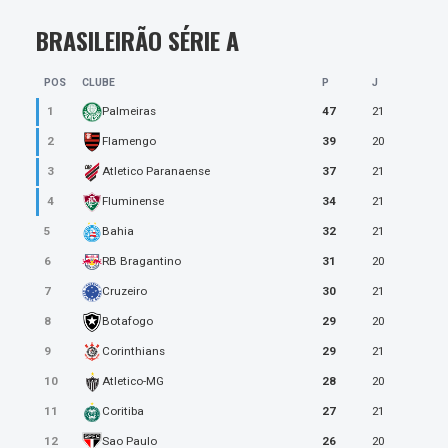
BRASILEIRÃO SÉRIE A
POS
CLUBE
P
J
1
47
21
Palmeiras
2
39
20
Flamengo
3
37
21
Atletico Paranaense
4
34
21
Fluminense
5
32
21
Bahia
6
31
20
RB Bragantino
7
30
21
Cruzeiro
8
29
20
Botafogo
9
29
21
Corinthians
10
28
20
Atletico-MG
11
27
21
Coritiba
12
26
20
Sao Paulo