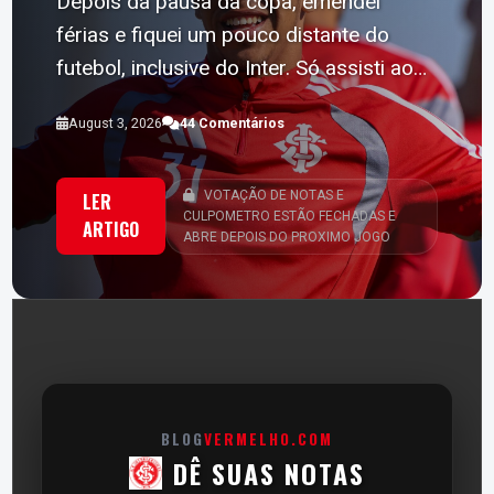
Depois da pausa da copa, emendei
férias e fiquei um pouco distante do
futebol, inclusive do Inter. Só assisti ao…
August 3, 2026
44 Comentários
VOTAÇÃO DE NOTAS E
LER
CULPOMETRO ESTÃO FECHADAS E
ARTIGO
ABRE DEPOIS DO PROXIMO JOGO
BLOG
VERMELHO.COM
DÊ SUAS NOTAS